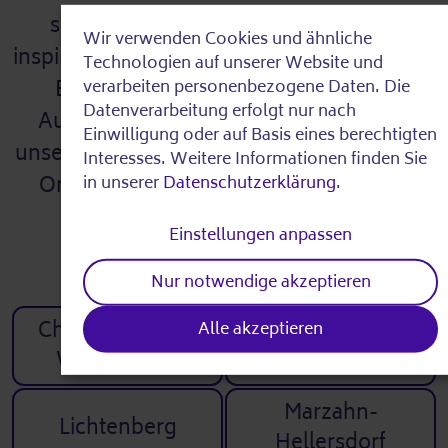
sich von den vielfältigen Angeboten
Wir verwenden Cookies und ähnliche
Use
inspirieren. Wählen Sie einen oder mehrere
Technologien auf unserer Website und
Bezirke aus und klicken auf „Meine
of
verarbeiten personenbezogene Daten. Die
Datenverarbeitung erfolgt nur nach
Auswahl anzeigen“. Entdecken Sie auf
personal
Einwilligung oder auf Basis eines berechtigten
unserer interaktiven Karte alle spannenden
data
Interesses. Weitere Informationen finden Sie
Orte und Aktivitäten, die direkt in Ihrer
in unserer
Datenschutzerklärung
.
and
Nähe auf Sie warten!
cookies
Einstellungen anpassen
Nur notwendige akzeptieren
Charlottenburg-
Friedrichshain-
Alle akzeptieren
Wilmersdorf
Kreuzberg
Marzahn-
Lichtenberg
Hellersdorf