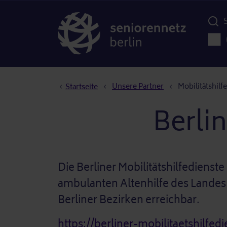
Menü d
Haup
Pfadnavigation
Unsere Partner
Mobilitätshilf
Startseite
Berlin
Die Berliner Mobilitätshilfedienste
ambulanten Altenhilfe des Landes Be
Berliner Bezirken erreichbar.
https://berliner-mobilitaetshilfed