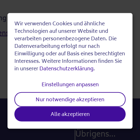
g der Leistungen siehe:
Wir verwenden Cookies und ähnliche
Use
Technologien auf unserer Website und
ienste.de/wer-wir-sind/
verarbeiten personenbezogene Daten. Die
of
Datenverarbeitung erfolgt nur nach
Einwilligung oder auf Basis eines berechtigten
personal
Interesses. Weitere Informationen finden Sie
in unserer
Datenschutzerklärung
.
Seite drucken
data
Einstellungen anpassen
and
Nur notwendige akzeptieren
cookies
Alle akzeptieren
Übrigens...