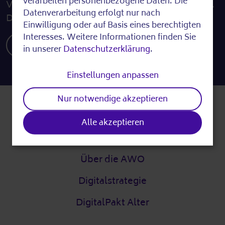
of
verarbeiten personenbezogene Daten. Die
Verwendungszweck „Seniorennetz Berlin“ an.
Datenverarbeitung erfolgt nur nach
Die Kontodaten finden Sie hier:
personal
Einwilligung oder auf Basis eines berechtigten
data
Interesses. Weitere Informationen finden Sie
Spenden
in unserer
Datenschutzerklärung
.
and
cookies
Einstellungen anpassen
Nur notwendige akzeptieren
Fußzeile
Über uns
Alle akzeptieren
Unsere Mission
Über die AWO
Digitalstrategie
DigitalPakt Alter