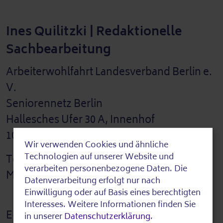
Ines Quilitzki | Redaktionelle
Sachbearbeitung
Arbeiterwohlfahrt Landesverband Berlin e.
V.
Seniorennetz Berlin
Hallesches Ufer 30 A, Innenhof
10963 Berlin
Wir verwenden Cookies und ähnliche
Use
Technologien auf unserer Website und
Telefon: 030 25389210
of
verarbeiten personenbezogene Daten. Die
Mobil: 0151 24150453
Datenverarbeitung erfolgt nur nach
personal
Einwilligung oder auf Basis eines berechtigten
data
Interesses. Weitere Informationen finden Sie
E-Mail: ines.quilitzki@awoberlin.de
in unserer
Datenschutzerklärung
.