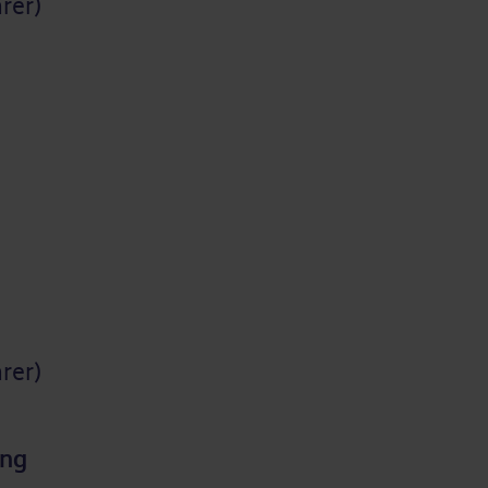
rer)
rer)
ung