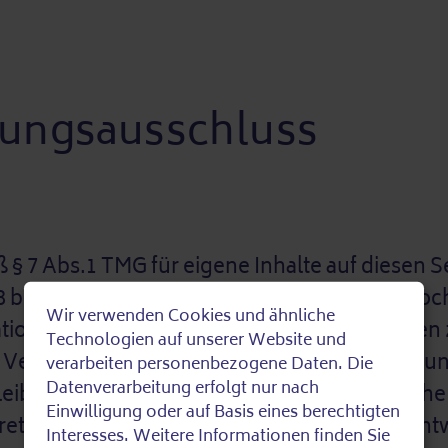
ftungsausschluss
ß § 7 Abs.1 TMG für eigene Inhalte auf diesen 
 bis 10 TMG sind wir als Diensteanbieter jedoch
Wir verwenden Cookies und ähnliche
tionen zu überwachen oder nach Umständen zu
Use
Technologien auf unserer Website und
n. Verpflichtungen zur Entfernung oder Sperr
verarbeiten personenbezogene Daten. Die
of
Datenverarbeitung erfolgt nur nach
iben hiervon unberührt. Eine diesbezügliche 
Einwilligung oder auf Basis eines berechtigten
nkreten Rechtsverletzung möglich. Bei Bekan
Interesses. Weitere Informationen finden Sie