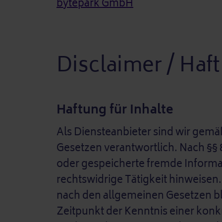
bytepark GmbH
Disclaimer / Ha
Haftung für Inhalte
Als Diensteanbieter sind wir gemä
Gesetzen verantwortlich. Nach §§ 8
oder gespeicherte fremde Informa
rechtswidrige Tätigkeit hinweise
nach den allgemeinen Gesetzen ble
Zeitpunkt der Kenntnis einer ko