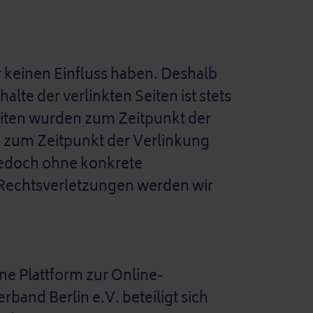
r keinen Einfluss haben. Deshalb
te der verlinkten Seiten ist stets
Seiten wurden zum Zeitpunkt der
n zum Zeitpunkt der Verlinkung
 jedoch ohne konkrete
 Rechtsverletzungen werden wir
ne Plattform zur Online-
band Berlin e.V. beteiligt sich