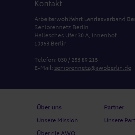
Kontakt
Arbeiterwohlfahrt Landesverband Ber
Seniorennetz Berlin
Hallesches Ufer 30 A, Innenhof
10963 Berlin
Telefon: 030 / 253 89 215
E-Mail:
seniorennetz@awoberlin.de
Fußzeile
Über uns
Partner
Unsere Mission
Unsere Par
Über die AWO