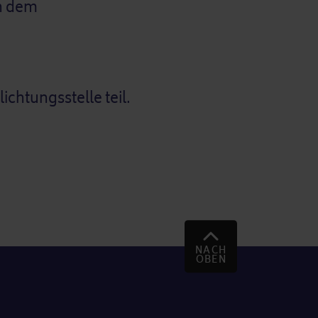
ch dem
chtungsstelle teil.
NACH
OBEN