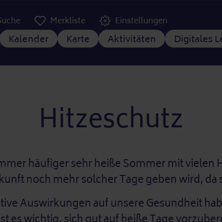
er Kopfzeile
Suche
Merkliste
Einstellungen
tnavigation
Kalender
Karte
Aktivitäten
Digitales 
Hitzeschutz
 immer häufiger sehr heiße Sommer mit vielen
ukunft noch mehr solcher Tage geben wird, da s
ve Auswirkungen auf unsere Gesundheit haben
st es wichtig, sich gut auf heiße Tage vorzub