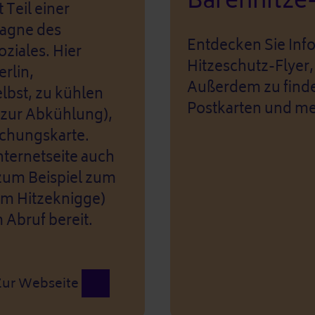
Bärenhitz
 Teil einer
pagne des
Entdecken Sie Inf
ziales. Hier
Hitzeschutz-Flyer, 
erlin,
Außerdem zu finde
lbst, zu kühlen
Postkarten und me
 zur Abkühlung),
schungskarte.
nternetseite auch
zum Beispiel zum
um Hitzeknigge)
 Abruf bereit.
Zur Webseite