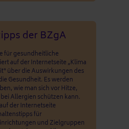
tipps der BZgA
e für gesundheitliche
ert auf der Internetseite „Klima
t“ über die Auswirkungen des
die Gesundheit. Es werden
en, wie man sich vor Hitze,
bei Allergien schützen kann.
uf der Internetseite
altenstipps für
Einrichtungen und Zielgruppen