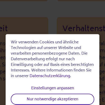
it
Verhaltens
Wir verwenden Cookies und ähnliche
nschaft,
Die Bundeszentral
Use
Technologien auf unserer Website und
ihrer Internetseite
Aufklärung informi
verarbeiten personenbezogene Daten. Die
n bei Hitze auf
Mensch Gesundhei
of
Datenverarbeitung erfolgt nur nach
 Sie gibt Hinweise
Klimawandels auf 
Einwilligung oder auf Basis eines berechtigten
personal
Interesses. Weitere Informationen finden Sie
pen, darunter
zudem Tipps gegeb
in unserer
Datenschutzerklärung
.
n sowie
UV-Strahlung und 
data
Außerdem stehen a
Einstellungen anpassen
and
hitzebedingte Verh
Nur notwendige akzeptieren
unterschiedliche 