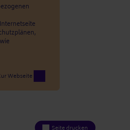
sbezogenen
nternetseite
chutzplänen,
owie
Zur Webseite
Seite drucken