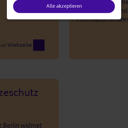
cookies
(darunter Menschen
Alle akzeptieren
Angehörigen) und
Informationsmater
Zur Webseite
zeschutz
z Berlin widmet