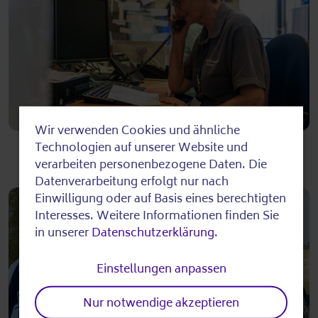
Wir verwenden Cookies und ähnliche
Use
Technologien auf unserer Website und
of
verarbeiten personenbezogene Daten. Die
Datenverarbeitung erfolgt nur nach
personal
Einwilligung oder auf Basis eines berechtigten
data
Interesses. Weitere Informationen finden Sie
in unserer
Datenschutzerklärung
.
and
cookies
Einstellungen anpassen
Nur notwendige akzeptieren