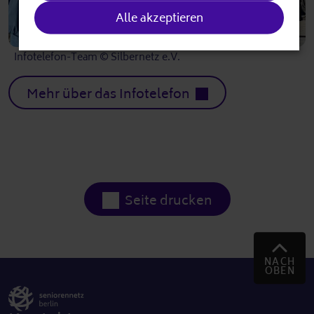
Alle akzeptieren
Infotelefon-Team © Silbernetz e.V.
Mehr über das Infotelefon
Seite drucken
NACH
OBEN