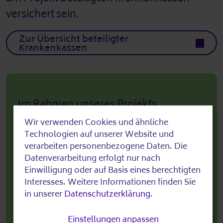
versichert sein.
Zur Übersicht beteiligter
Krankenkassen
Im Rahmen unseres Projekts
Stay@Home – Treat@Home (STH)
Wir verwenden Cookies und ähnliche
Use
untersuchen wir, wie gut sich
Technologien auf unserer Website und
of
verarbeiten personenbezogene Daten. Die
pflegebedürftige Menschen in Berlin
Datenverarbeitung erfolgt nur nach
versorgt fühlen. Nehmen Sie an der
personal
Einwilligung oder auf Basis eines berechtigten
Befragung teil:
data
Interesses. Weitere Informationen finden Sie
in unserer
Datenschutzerklärung
.
and
cookies
Einstellungen anpassen