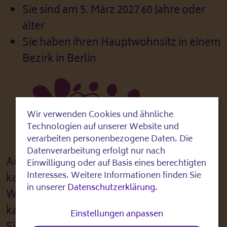
Sie sind am 5. März 2027 60 Jahre oder
älter
Sie haben ihren Hauptwohnsitz in einem
Bezirk in Berlin
Wir verwenden Cookies und ähnliche
Use
Technologien auf unserer Website und
of
verarbeiten personenbezogene Daten. Die
Datenverarbeitung erfolgt nur nach
personal
Auch ohne deutschen Pass können Sie
Einwilligung oder auf Basis eines berechtigten
data
Interesses. Weitere Informationen finden Sie
kandidieren und wählen! Ihr Stimme zählt:
in unserer
Datenschutzerklärung
.
and
Wir möchten Sie dazu motivieren zu
cookies
kandidieren. Reden Sie mit, entscheiden
Einstellungen anpassen
Sie mit und gestalten Sie für Senior*innen