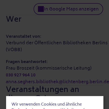
In Google Maps anzeigen
Wer
Veranstaltet von:
Verbund der Öffentlichen Bibliotheken Berlins
(VÖBB)
Fragen beantwortet:
Frau Broszeit (kommissarische Leitung)
030 927 964 10
anna.seghers.bibliothek@lichtenberg.berlin.d
Veranstaltungen an
diesem Ort
Wir verwenden Cookies und ähnliche