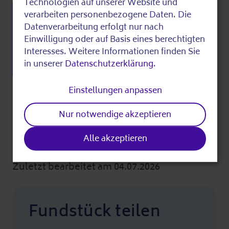
Use
Technologien auf unserer Website und
Digitales
of
verarbeiten personenbezogene Daten. Die
Datenverarbeitung erfolgt nur nach
personal
Digital-Zebra in der Anna-Seghers-
Einwilligung oder auf Basis eines berechtigten
Bibliothek
data
Interesses. Weitere Informationen finden Sie
10.08.2026
10:00
in unserer
Datenschutzerklärung
.
and
Merke
Weitere Informationen
cookies
Einstellungen anpassen
Nur notwendige akzeptieren
Kosten:
Diese Veranstaltung ist kostenfrei.
Alle akzeptieren
Zuletzt bearbeitet am 04.07.2026
Fundstück teilen