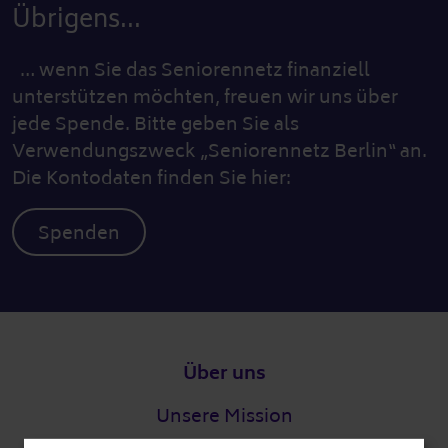
Übrigens...
… wenn Sie das Seniorennetz finanziell
unterstützen möchten, freuen wir uns über
jede Spende. Bitte geben Sie als
Verwendungszweck „Seniorennetz Berlin“ an.
Die Kontodaten finden Sie hier:
Spenden
Fußzeile
Über uns
Unsere Mission