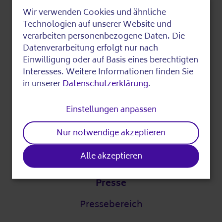
Über die AWO
Wir verwenden Cookies und ähnliche
Use
Technologien auf unserer Website und
Digitalstrategie
of
verarbeiten personenbezogene Daten. Die
DigitalPakt Alter
Datenverarbeitung erfolgt nur nach
personal
Einwilligung oder auf Basis eines berechtigten
data
Interesses. Weitere Informationen finden Sie
in unserer
Datenschutzerklärung
.
Leichte Sprache
and
cookies
Einstellungen anpassen
Partner
Nur notwendige akzeptieren
Unsere Partner
Alle akzeptieren
Presse
Pressebereich