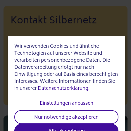
Kontakt Silbernetz
Silbertelefon
0800 4 70 80 90
Wir verwenden Cookies und ähnliche
täglich von 8 bis 22 Uhr
Use
Technologien auf unserer Website und
(Von Heiligabend bis Neujahr sogar
of
verarbeiten personenbezogene Daten. Die
rund um die Uhr)
Datenverarbeitung erfolgt nur nach
personal
Anonym, vertraulich, kostenfrei
Einwilligung oder auf Basis eines berechtigten
data
Interesses. Weitere Informationen finden Sie
www.silbernetz.de
in unserer
Datenschutzerklärung
.
and
cookies
Einstellungen anpassen
Nur notwendige akzeptieren
Alle akzeptieren