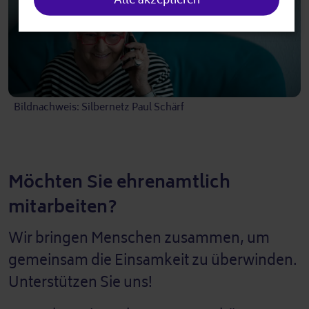
Bildnachweis: Silbernetz Paul Schärf
Möchten Sie ehrenamtlich
mitarbeiten?
Wir bringen Menschen zusammen, um
gemeinsam die Einsamkeit zu überwinden.
Unterstützen Sie uns!