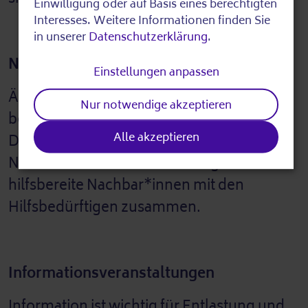
personal
Einwilligung oder auf Basis eines berechtigten
data
Interesses. Weitere Informationen finden Sie
in unserer
Datenschutzerklärung
.
and
Nachbarschaftsinitiativen
cookies
Einstellungen anpassen
Ältere und pflegebedürftige Menschen
Nur notwendige akzeptieren
benötigen oft Hilfe aus der Nachbarschaft.
Alle akzeptieren
Die Kontaktstellen fördern solche
Nachbarschaftshilfen und bringen
hilfsbereite Nachbar*innen mit den
Hilfsbedürftigen zusammen.
Informationsveranstaltungen
Information ist wichtig für Entlastung und