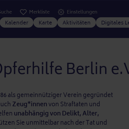
er Kopfzeile
Suche
Merkliste
Einstellungen
tnavigation
Kalender
Karte
Aktivitäten
Digitales 
pferhilfe Berlin e.
1986 als gemeinnütziger Verein gegründet
auch
Zeug*innen
von Straftaten und
helfen
unabhängig von Delikt, Alter,
tützen Sie unmittelbar nach der Tat und