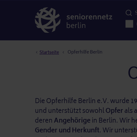
Menü d
Haup
Pfadnavigation
Opferhilfe Berlin
Startseite
O
Die Opferhilfe Berlin e.V. wurde 
und unterstützt sowohl
Opfer
als 
deren
Angehörige
in Berlin. Wir 
Gender und Herkunft
. Wir unters