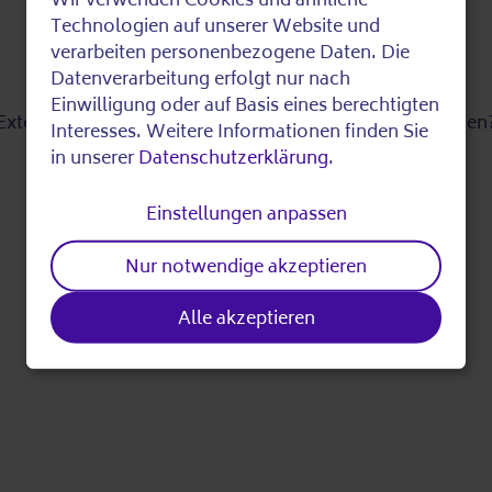
Use
Technologien auf unserer Website und
verarbeiten personenbezogene Daten. Die
of
Datenverarbeitung erfolgt nur nach
Die Opferhilfe Berlin
Einwilligung oder auf Basis eines berechtigten
Extern von
YouTube
zur verfügung gestellten Inhalt laden
personal
Interesses. Weitere Informationen finden Sie
in unserer
Datenschutzerklärung
.
data
Ja
Einstellungen anpassen
and
Manage privacy settings
Nur notwendige akzeptieren
cookies
Alle akzeptieren