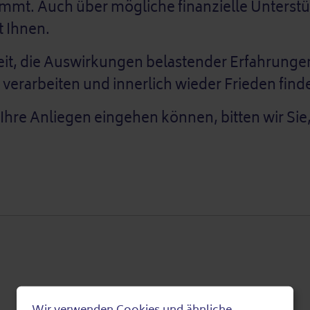
kommt. Auch über mögliche finanzielle Unterst
 Ihnen.
it, die Auswirkungen belastender Erfahrungen
e verarbeiten und innerlich wieder Frieden fin
d Ihre Anliegen eingehen können, bitten wir Si
Wir verwenden Cookies und ähnliche