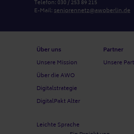
Telefon: 030 / 253 89 215
E-Mail:
seniorennetz@awoberlin.de
Fußzeile
Über uns
Partner
Unsere Mission
Unsere Par
Über die AWO
Digitalstrategie
DigitalPakt Alter
Leichte Sprache