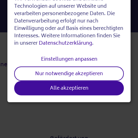
Spenden
Use
Technologien auf unserer Website und
verarbeiten personenbezogene Daten. Die
of
Datenverarbeitung erfolgt nur nach
Einwilligung oder auf Basis eines berechtigten
personal
Interesses. Weitere Informationen finden Sie
in unserer
Datenschutzerklärung
.
data
Presse
Einstellungen anpassen
tner
Pressebereich
and
Nur notwendige akzeptieren
cookies
Alle akzeptieren