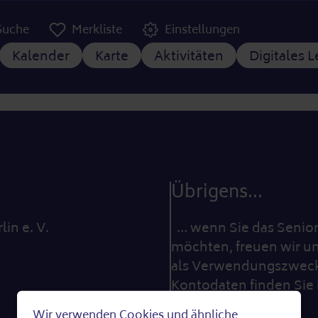
er Kopfzeile
Suche
Merkliste
Einstellungen
tnavigation
Kalender
Karte
Aktivitäten
Digitales 
Übrigens...
lin e. V.
… wenn Sie das Seniore
möchten, freuen wir un
als Verwendungszweck 
Kontodaten finden Sie 
Wir verwenden Cookies und ähnliche