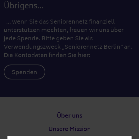
Übrigens...
… wenn Sie das Seniorennetz finanziell
unterstützen möchten, freuen wir uns über
jede Spende. Bitte geben Sie als
Verwendungszweck „Seniorennetz Berlin“ an.
Die Kontodaten finden Sie hier:
Spenden
Fußzeile
Über uns
Unsere Mission