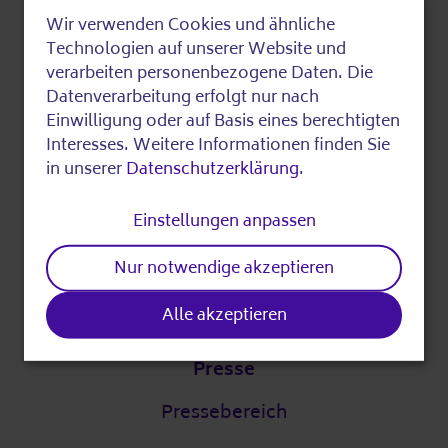
Über die AWO
Wir verwenden Cookies und ähnliche
Use
Technologien auf unserer Website und
Digitalstrategie
of
verarbeiten personenbezogene Daten. Die
DigitalPakt Alter
Datenverarbeitung erfolgt nur nach
personal
Einwilligung oder auf Basis eines berechtigten
data
Interesses. Weitere Informationen finden Sie
in unserer
Datenschutzerklärung
.
Leichte Sprache
and
cookies
Einstellungen anpassen
Partner
Nur notwendige akzeptieren
Unsere Partner
Alle akzeptieren
Presse
Pressebereich