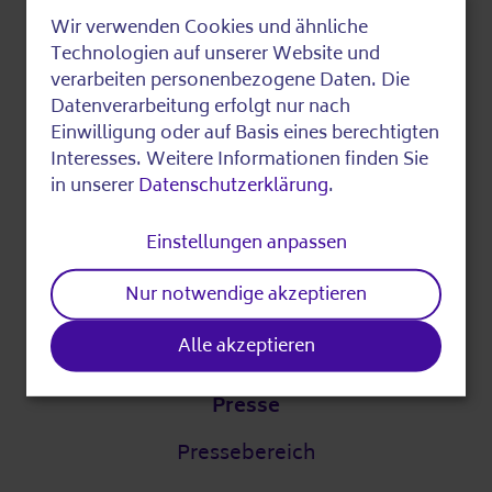
Über die AWO
Wir verwenden Cookies und ähnliche
Use
Technologien auf unserer Website und
Digitalstrategie
of
verarbeiten personenbezogene Daten. Die
DigitalPakt Alter
Datenverarbeitung erfolgt nur nach
personal
Einwilligung oder auf Basis eines berechtigten
data
Interesses. Weitere Informationen finden Sie
in unserer
Datenschutzerklärung
.
Leichte Sprache
and
cookies
Einstellungen anpassen
Partner
Nur notwendige akzeptieren
Unsere Partner
Alle akzeptieren
Presse
Pressebereich