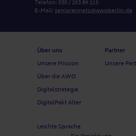
Telefon: 030 / 253 89 215
E-Mail:
seniorennetz@awoberlin.de
Fußzeile
Über uns
Partner
Unsere Mission
Unsere Par
Über die AWO
Digitalstrategie
DigitalPakt Alter
Leichte Sprache