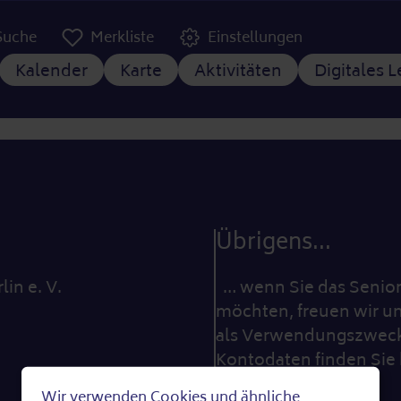
er Kopfzeile
Suche
Merkliste
Einstellungen
tnavigation
Kalender
Karte
Aktivitäten
Digitales 
Übrigens...
lin e. V.
… wenn Sie das Seniore
möchten, freuen wir un
als Verwendungszweck 
Kontodaten finden Sie 
Wir verwenden Cookies und ähnliche