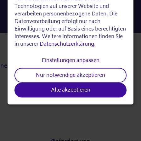
Spenden
Use
Technologien auf unserer Website und
verarbeiten personenbezogene Daten. Die
of
Datenverarbeitung erfolgt nur nach
Einwilligung oder auf Basis eines berechtigten
personal
Interesses. Weitere Informationen finden Sie
in unserer
Datenschutzerklärung
.
data
Presse
Einstellungen anpassen
tner
Pressebereich
and
Nur notwendige akzeptieren
cookies
Alle akzeptieren