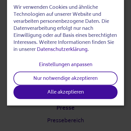
Über die AWO
Wir verwenden Cookies und ähnliche
Use
Technologien auf unserer Website und
Digitalstrategie
of
verarbeiten personenbezogene Daten. Die
DigitalPakt Alter
Datenverarbeitung erfolgt nur nach
personal
Einwilligung oder auf Basis eines berechtigten
data
Interesses. Weitere Informationen finden Sie
in unserer
Datenschutzerklärung
.
Leichte Sprache
and
cookies
Einstellungen anpassen
Partner
Nur notwendige akzeptieren
Unsere Partner
Alle akzeptieren
Presse
Pressebereich