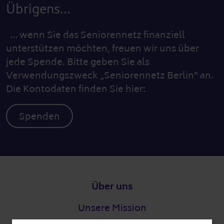
Übrigens...
… wenn Sie das Seniorennetz finanziell
unterstützen möchten, freuen wir uns über
jede Spende. Bitte geben Sie als
Verwendungszweck „Seniorennetz Berlin“ an.
Die Kontodaten finden Sie hier:
Spenden
Fußzeile
Über uns
Unsere Mission