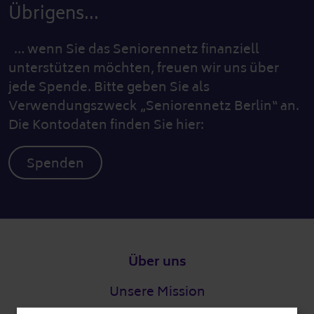
Übrigens...
… wenn Sie das Seniorennetz finanziell
unterstützen möchten, freuen wir uns über
jede Spende. Bitte geben Sie als
Verwendungszweck „Seniorennetz Berlin“ an.
Die Kontodaten finden Sie hier:
Spenden
Fußzeile
Über uns
Unsere Mission