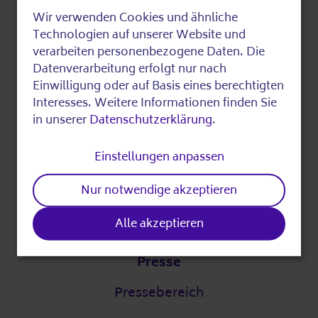
Über die AWO
Wir verwenden Cookies und ähnliche
Use
Technologien auf unserer Website und
Digitalstrategie
of
verarbeiten personenbezogene Daten. Die
DigitalPakt Alter
Datenverarbeitung erfolgt nur nach
personal
Einwilligung oder auf Basis eines berechtigten
data
Interesses. Weitere Informationen finden Sie
in unserer
Datenschutzerklärung
.
Leichte Sprache
and
cookies
Einstellungen anpassen
Partner
Nur notwendige akzeptieren
Unsere Partner
Alle akzeptieren
Presse
Pressebereich