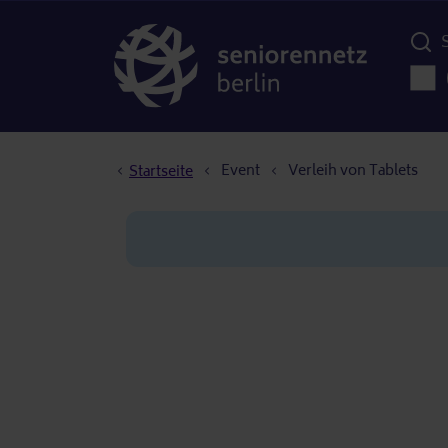
Menü d
Haup
Pfadnavigation
Event
Verleih von Tablets
Startseite