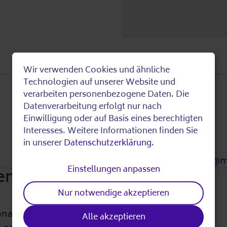
Wir verwenden Cookies und ähnliche
Use
Technologien auf unserer Website und
verarbeiten personenbezogene Daten. Die
of
Datenverarbeitung erfolgt nur nach
Einwilligung oder auf Basis eines berechtigten
Fragen beantwortet:
personal
Interesses. Weitere Informationen finden Sie
Constance Knöpfle
in unserer
Datenschutzerklärung
.
030 27979896
data
nachbarschaftshilfe@m
Einstellungen anpassen
en
and
Nur notwendige akzeptieren
cookies
onat. Die Gebühr kann
Alle akzeptieren