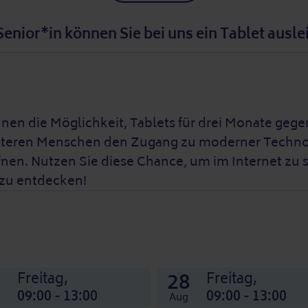
Senior*in können Sie bei uns ein Tablet ausle
nnen die Möglichkeit, Tablets für drei Monate geg
s, älteren Menschen den Zugang zu moderner Techno
fnen. Nutzen Sie diese Chance, um im Internet zu 
 zu entdecken!
1
28
Freitag,
Freitag,
09:00 - 13:00
09:00 - 13:00
Aug