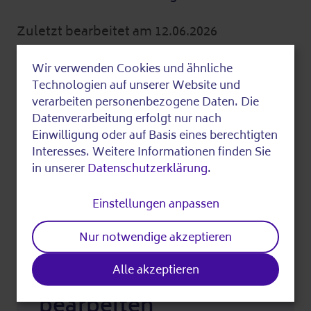
Zuletzt bearbeitet am 12.06.2026
Wir verwenden Cookies und ähnliche
Use
Fundstück teilen
Technologien auf unserer Website und
of
verarbeiten personenbezogene Daten. Die
Datenverarbeitung erfolgt nur nach
personal
Einwilligung oder auf Basis eines berechtigten
data
Interesses. Weitere Informationen finden Sie
in unserer
Datenschutzerklärung
.
and
Drucken
cookies
Einstellungen anpassen
Nur notwendige akzeptieren
Alle akzeptieren
Redaktionell
bearbeiten