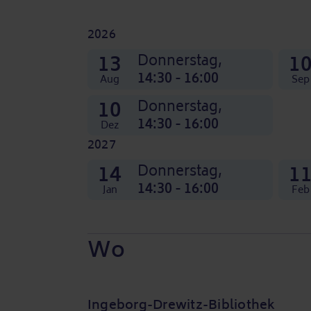
2026
13
1
Donnerstag,
14:30 - 16:00
Aug
Sep
10
Donnerstag,
14:30 - 16:00
Dez
2027
08
13
10
08
Apr
Mai
Jun
Jul
14
1
Donnerstag,
Donnerstag,
Donnerstag,
Donnerstag,
Donnerstag,
14:30 - 16:00
14:30 - 16:00
14:30 - 16:00
14:30 - 16:00
14:30 - 16:00
Jan
Feb
Wo
Ingeborg-Drewitz-Bibliothek