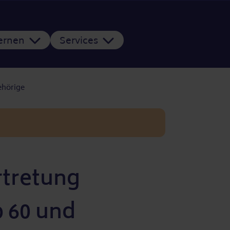
Lernen
Services
ehörige
rtretung
b 60 und