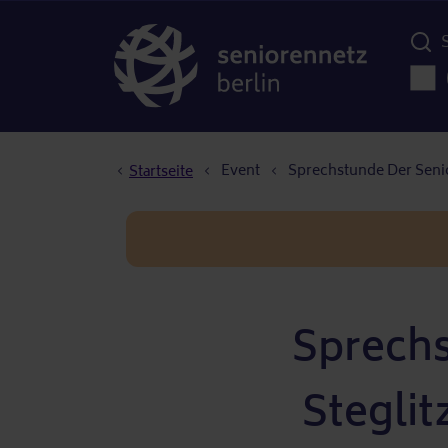
Menü d
Haup
Pfadnavigation
Event
Sprechstunde Der Senio
Startseite
Sprechs
Steglit