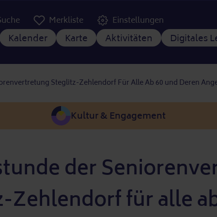
er Kopfzeile
Suche
Merkliste
Einstellungen
tnavigation
Kalender
Karte
Aktivitäten
Digitales 
renvertretung Steglitz-Zehlendorf Für Alle Ab 60 und Deren Ang
Kultur & Engagement
tunde der Seniorenve
z-Zehlendorf für alle a