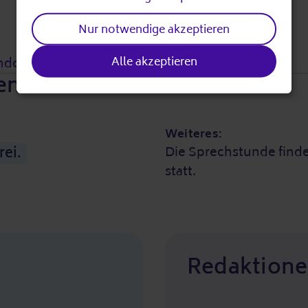
and
Nur notwendige akzeptieren
cookies
Alle akzeptieren
ndorf.de
en
Weiteres:
rei.
Die Sprechstunde finde
statt.
Redaktione