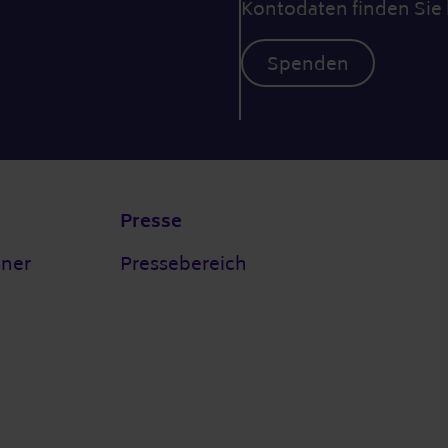
Kontodaten finden Sie 
Spenden
Presse
tner
Pressebereich