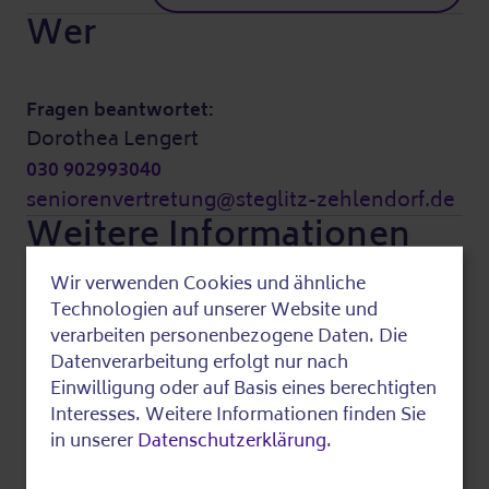
Wer
Fragen beantwortet:
Dorothea Lengert
030 902993040
seniorenvertretung@steglitz-zehlendorf.de
Weitere Informationen
Wir verwenden Cookies und ähnliche
Use
Technologien auf unserer Website und
Kosten:
of
verarbeiten personenbezogene Daten. Die
Diese Veranstaltung ist kostenfrei.
Datenverarbeitung erfolgt nur nach
personal
Einwilligung oder auf Basis eines berechtigten
Zuletzt bearbeitet am 21.06.2026
data
Interesses. Weitere Informationen finden Sie
in unserer
Datenschutzerklärung
.
and