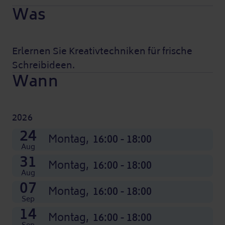
Was
Erlernen Sie Kreativtechniken für frische
Schreibideen.
Wann
2026
19
26
02
09
16
23
30
07
14
21
28
24
Nov
Nov
Nov
Nov
Nov
Dez
Dez
Dez
Dez
Okt
Okt
Montag,
Montag,
Montag,
Montag,
Montag,
Montag,
Montag,
Montag,
Montag,
Montag,
Montag,
Montag,
16:00 - 18:00
16:00 - 18:00
16:00 - 18:00
16:00 - 18:00
16:00 - 18:00
16:00 - 18:00
16:00 - 18:00
16:00 - 18:00
16:00 - 18:00
16:00 - 18:00
16:00 - 18:00
16:00 - 18:00
Aug
31
Montag,
16:00 - 18:00
Aug
07
Montag,
16:00 - 18:00
Sep
14
Montag,
16:00 - 18:00