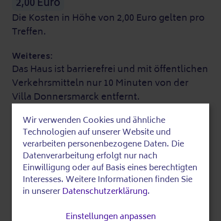
2,00 Euro
Die Kosten in Höhe von 2,00 Euro gelten pro
Treffen.
Weiteres:
Das Haus ist barrierefrei und mit öffentlichen
Verkehrsmitteln nur 10 Minuten von der
Villa Donnersmarck entfernt.
Bushaltestellen: Beskowdamm und Alt-
Wir verwenden Cookies und ähnliche
Schönow
Use
Technologien auf unserer Website und
Parkplätze für PKW auf dem Hof und in der
of
verarbeiten personenbezogene Daten. Die
näheren Umgebung.
Datenverarbeitung erfolgt nur nach
personal
Der Sonderfahrdienst kann direkt auf dem
Einwilligung oder auf Basis eines berechtigten
data
Gelände halten.
Interesses. Weitere Informationen finden Sie
in unserer
Datenschutzerklärung
.
and
Zuletzt bearbeitet am 14.01.2026
cookies
Einstellungen anpassen