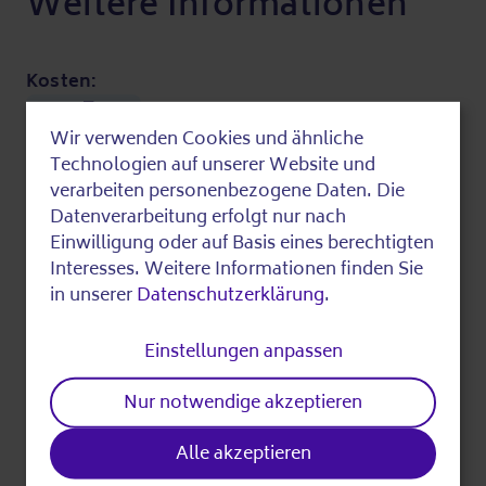
Weitere Informationen
Kosten:
1,00 Euro
Wir verwenden Cookies und ähnliche
Bitte vor Ort bzw. telefonisch erfragen!
Use
Technologien auf unserer Website und
of
verarbeiten personenbezogene Daten. Die
Zuletzt bearbeitet am 12.06.2026
Datenverarbeitung erfolgt nur nach
personal
Einwilligung oder auf Basis eines berechtigten
data
Interesses. Weitere Informationen finden Sie
Fundstück teilen
in unserer
Datenschutzerklärung
.
and
cookies
Einstellungen anpassen
Nur notwendige akzeptieren
Drucken
Alle akzeptieren