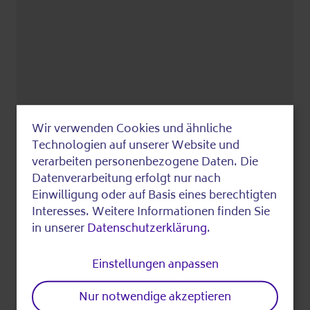
Wir verwenden Cookies und ähnliche
Use
Technologien auf unserer Website und
of
verarbeiten personenbezogene Daten. Die
In Google Maps anzeigen
Datenverarbeitung erfolgt nur nach
Wer
personal
Einwilligung oder auf Basis eines berechtigten
data
Interesses. Weitere Informationen finden Sie
in unserer
Datenschutzerklärung
.
and
Veranstaltet von:
cookies
Albatros gemeinnützige Gesellschaft für
Einstellungen anpassen
soziale und gesundheitliche
Nur notwendige akzeptieren
Dienstleistungen mbH