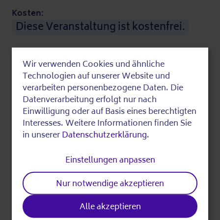
Kosten:
Diese Veranstaltung ist kostenfrei.
Zuletzt bearbeitet am 13.03.2026
Wir verwenden Cookies und ähnliche
Use
Technologien auf unserer Website und
of
verarbeiten personenbezogene Daten. Die
Fundstück teilen
Datenverarbeitung erfolgt nur nach
personal
Einwilligung oder auf Basis eines berechtigten
data
Interesses. Weitere Informationen finden Sie
in unserer
Datenschutzerklärung
.
and
cookies
Einstellungen anpassen
Drucken
Nur notwendige akzeptieren
Alle akzeptieren