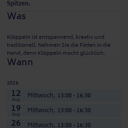
Spitzen.
Was
Klöppeln ist entspannend, kreativ und
traditionell. Nehmen Sie die Fäden in die
Hand, denn Klöppeln macht glücklich.
Wann
2026
07
14
21
28
04
11
18
25
02
09
16
23
12
Nov
Nov
Nov
Nov
Dez
Dez
Dez
Dez
Okt
Okt
Okt
Okt
Mittwoch,
Mittwoch,
Mittwoch,
Mittwoch,
Mittwoch,
Mittwoch,
Mittwoch,
Mittwoch,
Mittwoch,
Mittwoch,
Mittwoch,
Mittwoch,
Mittwoch,
13:00 - 16:30
13:00 - 16:30
13:00 - 16:30
13:00 - 16:30
13:00 - 16:30
13:00 - 16:30
13:00 - 16:30
13:00 - 16:30
13:00 - 16:30
13:00 - 16:30
13:00 - 16:30
13:00 - 16:30
13:00 - 16:30
Aug
19
Mittwoch,
13:00 - 16:30
Aug
26
Mittwoch,
13:00 - 16:30