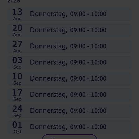
2026
08
15
22
29
05
12
19
26
03
10
17
24
13
Nov
Nov
Nov
Nov
Dez
Dez
Dez
Dez
Okt
Okt
Okt
Okt
Donnerstag,
Donnerstag,
Donnerstag,
Donnerstag,
Donnerstag,
Donnerstag,
Donnerstag,
Donnerstag,
Donnerstag,
Donnerstag,
Donnerstag,
Donnerstag,
Donnerstag,
09:00 - 10:00
09:00 - 10:00
09:00 - 10:00
09:00 - 10:00
09:00 - 10:00
09:00 - 10:00
09:00 - 10:00
09:00 - 10:00
09:00 - 10:00
09:00 - 10:00
09:00 - 10:00
09:00 - 10:00
09:00 - 10:00
Aug
20
Donnerstag,
09:00 - 10:00
Aug
27
Donnerstag,
09:00 - 10:00
Aug
03
Donnerstag,
09:00 - 10:00
Sep
10
Donnerstag,
09:00 - 10:00
Sep
17
Donnerstag,
09:00 - 10:00
Sep
24
Donnerstag,
09:00 - 10:00
Sep
01
Donnerstag,
09:00 - 10:00
Okt