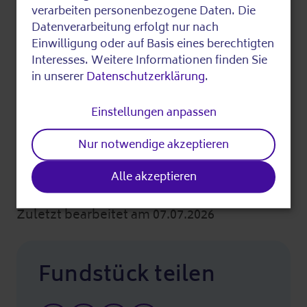
of
verarbeiten personenbezogene Daten. Die
Datenverarbeitung erfolgt nur nach
Fragen beantwortet:
personal
Einwilligung oder auf Basis eines berechtigten
Prokhar Navitski
data
Interesses. Weitere Informationen finden Sie
015560 256815
in unserer
Datenschutzerklärung
.
and
community50@bgff.de
Weitere Informationen
cookies
Einstellungen anpassen
Nur notwendige akzeptieren
Kosten:
3,00 Euro
Alle akzeptieren
Zuletzt bearbeitet am 07.07.2026
Fundstück teilen