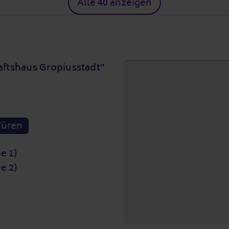
Alle 40 anzeigen
aftshaus Gropiusstadt"
Türen
e 1)
e 2)