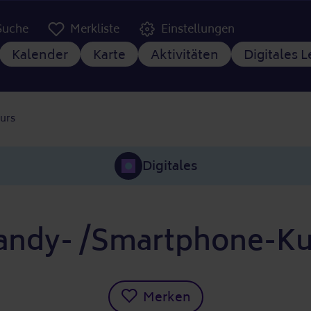
er Kopfzeile
Suche
Merkliste
Einstellungen
tnavigation
Kalender
Karte
Aktivitäten
Digitales 
urs
Digitales
andy- /Smartphone-Ku
Merken