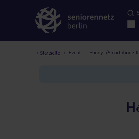
Menü d
Haup
Pfadnavigation
Event
Handy- /Smartphone-K
Startseite
H