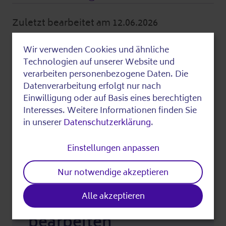
Zuletzt bearbeitet am 12.06.2026
Wir verwenden Cookies und ähnliche
Use
Fundstück teilen
Technologien auf unserer Website und
of
verarbeiten personenbezogene Daten. Die
Datenverarbeitung erfolgt nur nach
personal
Einwilligung oder auf Basis eines berechtigten
data
Interesses. Weitere Informationen finden Sie
in unserer
Datenschutzerklärung
.
and
Drucken
cookies
Einstellungen anpassen
Nur notwendige akzeptieren
Alle akzeptieren
Redaktionell
bearbeiten