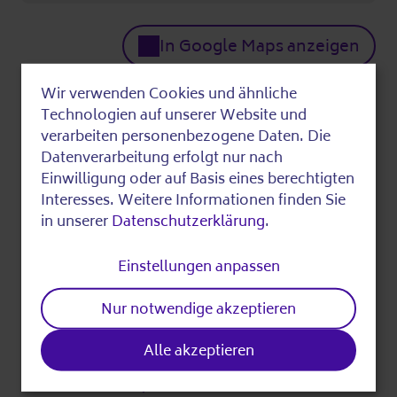
In Google Maps anzeigen
Wer
Wir verwenden Cookies und ähnliche
Use
Technologien auf unserer Website und
of
verarbeiten personenbezogene Daten. Die
Unterstützt durch:
Datenverarbeitung erfolgt nur nach
personal
Mittel der resortübergreifenden
Einwilligung oder auf Basis eines berechtigten
Gemeinschaftsinitiative sowie im Programm
data
Interesses. Weitere Informationen finden Sie
Kultur und Bibliotheken im Stadtteil
in unserer
Datenschutzerklärung
.
and
(KuBiST) des Europäischen Fonds für
cookies
regionale Entwicklung (EFRE)
Einstellungen anpassen
Nur notwendige akzeptieren
Fragen beantwortet:
Mathias Wilhelm und Dörte Kleyling
Alle akzeptieren
030 5445330533 (Das Infotelefon von
Silbernetz e. V.)