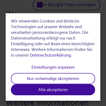
In Google Maps anzeigen
Wer
Wir verwenden Cookies und ähnliche
Use
Technologien auf unserer Website und
Unterstützt durch:
of
verarbeiten personenbezogene Daten. Die
Mittel der resortübergreifenden
Datenverarbeitung erfolgt nur nach
personal
Gemeinschaftsinitiative sowie im Programm
Einwilligung oder auf Basis eines berechtigten
data
Interesses. Weitere Informationen finden Sie
Kultur und Bibliotheken im Stadtteil
in unserer
Datenschutzerklärung
.
and
(KuBiST) des Europäischen Fonds für
regionale Entwicklung (EFRE)
cookies
Einstellungen anpassen
Fragen beantwortet:
Nur notwendige akzeptieren
Sophie
030 5445330533 (Das Infotelefon von
Alle akzeptieren
Silbernetz e. V.)
Weitere Informationen