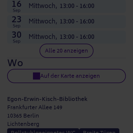
16
Mittwoch,
13:00 - 16:00
Sep
23
Mittwoch,
13:00 - 16:00
Sep
30
Mittwoch,
13:00 - 16:00
Sep
Alle 20 anzeigen
Wo
Auf der Karte anzeigen
Egon-Erwin-Kisch-Bibliothek
Frankfurter Allee 149
10365 Berlin
Lichtenberg
Rollstuhlgeeignetes WC
Breite Türen