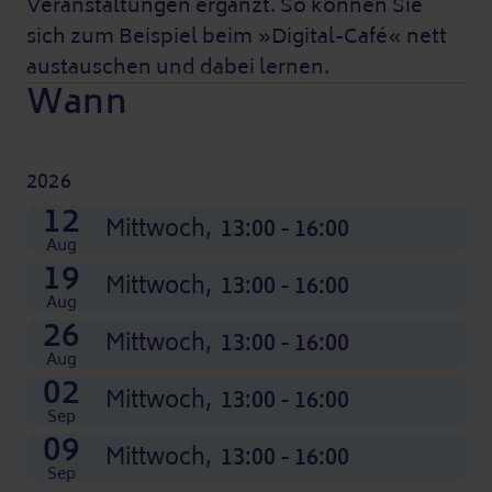
Veranstaltungen ergänzt. So können Sie
sich zum Beispiel beim »Digital-Café« nett
austauschen und dabei lernen.
Wann
2026
07
14
21
28
04
11
18
25
02
09
16
23
12
Nov
Nov
Nov
Nov
Dez
Dez
Dez
Dez
Okt
Okt
Okt
Okt
Mittwoch,
Mittwoch,
Mittwoch,
Mittwoch,
Mittwoch,
Mittwoch,
Mittwoch,
Mittwoch,
Mittwoch,
Mittwoch,
Mittwoch,
Mittwoch,
Mittwoch,
13:00 - 16:00
13:00 - 16:00
13:00 - 16:00
13:00 - 16:00
13:00 - 16:00
13:00 - 16:00
13:00 - 16:00
13:00 - 16:00
13:00 - 16:00
13:00 - 16:00
13:00 - 16:00
13:00 - 16:00
13:00 - 16:00
Aug
19
Mittwoch,
13:00 - 16:00
Aug
26
Mittwoch,
13:00 - 16:00
Aug
02
Mittwoch,
13:00 - 16:00
Sep
09
Mittwoch,
13:00 - 16:00
Sep