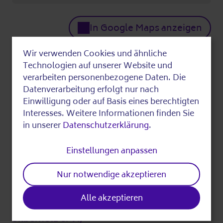
In Google Maps anzeigen
Wer
Wir verwenden Cookies und ähnliche
Use
Technologien auf unserer Website und
of
verarbeiten personenbezogene Daten. Die
Unterstützt durch:
Datenverarbeitung erfolgt nur nach
personal
Mittel der resortübergreifenden
Einwilligung oder auf Basis eines berechtigten
Gemeinschaftsinitiative sowie im Programm
data
Interesses. Weitere Informationen finden Sie
Kultur und Bibliotheken im Stadtteil
in unserer
Datenschutzerklärung
.
and
(KuBiST) des Europäischen Fonds für
cookies
Einstellungen anpassen
regionale Entwicklung (EFRE)
Nur notwendige akzeptieren
Fragen beantwortet:
Max Jendretzki
Alle akzeptieren
030 544 533 0 533 (Das Infotelefon von
Silbernetz e. V.)