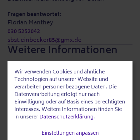
Fragen beantwortet:
Florian Manthey
030 5252042
sbst.einbecker85@gmx.de
Weitere Informationen
Wir verwenden Cookies und ähnliche
Kosten:
Use
Technologien auf unserer Website und
Diese Veranstaltung ist kostenfrei.
of
verarbeiten personenbezogene Daten. Die
Datenverarbeitung erfolgt nur nach
Weiteres:
personal
Einwilligung oder auf Basis eines berechtigten
Telefonische Voranmeldung erbeten.
data
Interesses. Weitere Informationen finden Sie
in unserer
Datenschutzerklärung
.
and
Zuletzt bearbeitet am 21.01.2026
cookies
Einstellungen anpassen