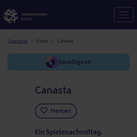
Pfadnavigation
Event
Canasta
Startseite
Geselligkeit
Canasta
Merken
Ein Spielenachmittag.