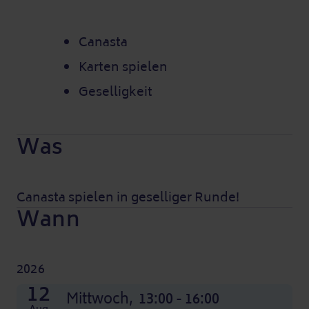
Canasta
Karten spielen
Geselligkeit
Was
Canasta spielen in geselliger Runde!
Wann
2026
07
14
21
28
04
11
18
25
02
09
16
23
12
Nov
Nov
Nov
Nov
Dez
Dez
Dez
Dez
Okt
Okt
Okt
Okt
Mittwoch,
Mittwoch,
Mittwoch,
Mittwoch,
Mittwoch,
Mittwoch,
Mittwoch,
Mittwoch,
Mittwoch,
Mittwoch,
Mittwoch,
Mittwoch,
Mittwoch,
13:00 - 16:00