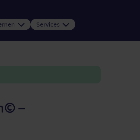
Lernen
Services
m© –