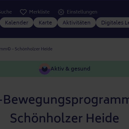
er Kopfzeile
Suche
Merkliste
Einstellungen
tnavigation
Kalender
Karte
Aktivitäten
Digitales 
mm© – Schönholzer Heide
Aktiv & gesund
-Bewegungsprogram
Schönholzer Heide