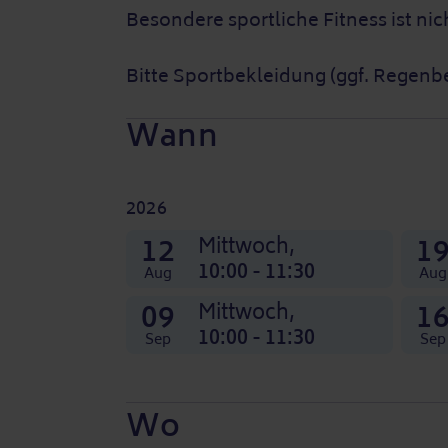
Besondere sportliche Fitness ist ni
Bitte Sportbekleidung (ggf. Regenb
Wann
2026
07
14
21
28
04
11
18
25
Nov
Nov
Nov
Nov
Okt
Okt
Okt
Okt
12
1
Mittwoch,
Mittwoch,
Mittwoch,
Mittwoch,
Mittwoch,
Mittwoch,
Mittwoch,
Mittwoch,
Mittwoch,
10:00 - 11:30
10:00 - 11:30
10:00 - 11:30
10:00 - 11:30
10:00 - 11:30
10:00 - 11:30
10:00 - 11:30
10:00 - 11:30
10:00 - 11:30
Aug
Aug
09
1
Mittwoch,
10:00 - 11:30
Sep
Sep
Wo