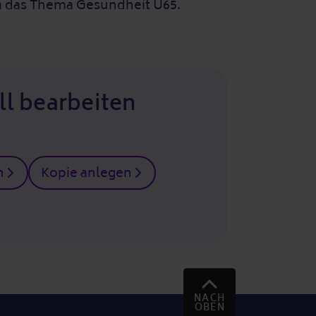
 das Thema Gesundheit Ü65.
ll bearbeiten
n
Kopie anlegen
NACH
OBEN