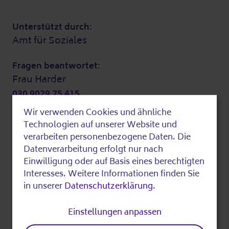
Unterstützt durch:
Amt für Soziales
Fragen beantwortet:
Frau Harder
030 9029 75 415
kiezklub.schoeneweide@ba-tk.berlin.de
Wir verwenden Cookies und ähnliche
Weitere Informationen
Use
Technologien auf unserer Website und
of
verarbeiten personenbezogene Daten. Die
Datenverarbeitung erfolgt nur nach
personal
Um Anmeldung vorab wird gebeten.
Einwilligung oder auf Basis eines berechtigten
data
Interesses. Weitere Informationen finden Sie
in unserer
Datenschutzerklärung
.
Zuletzt bearbeitet am 12.06.2026
and
cookies
Einstellungen anpassen