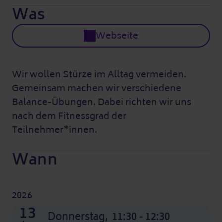
Was
Webseite
Wir wollen Stürze im Alltag vermeiden.
Gemeinsam machen wir verschiedene
Balance-Übungen. Dabei richten wir uns
nach dem Fitnessgrad der
Teilnehmer*innen.
Wann
2026
08
15
22
29
05
12
19
26
03
10
17
24
13
Nov
Nov
Nov
Nov
Dez
Dez
Dez
Dez
Okt
Okt
Okt
Okt
Donnerstag,
Donnerstag,
Donnerstag,
Donnerstag,
Donnerstag,
Donnerstag,
Donnerstag,
Donnerstag,
Donnerstag,
Donnerstag,
Donnerstag,
Donnerstag,
Donnerstag,
11:30 - 12:30