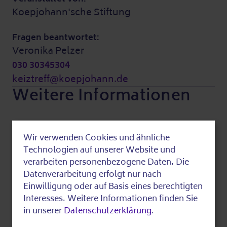
Koepjohann'sche Stiftung
Fragen beantwortet:
Veronika Pelzer
030 30345304
keiztreff@koepjohann.de
Weitere Informationen
Kosten:
Wir verwenden Cookies und ähnliche
1,00 Euro
Use
Technologien auf unserer Website und
vor Ort
of
verarbeiten personenbezogene Daten. Die
Spenden sind herzlich willkommen.
Datenverarbeitung erfolgt nur nach
personal
Einwilligung oder auf Basis eines berechtigten
data
Interesses. Weitere Informationen finden Sie
Weiteres:
in unserer
Datenschutzerklärung
.
Wir bitten um vorherige Anmeldung.
and