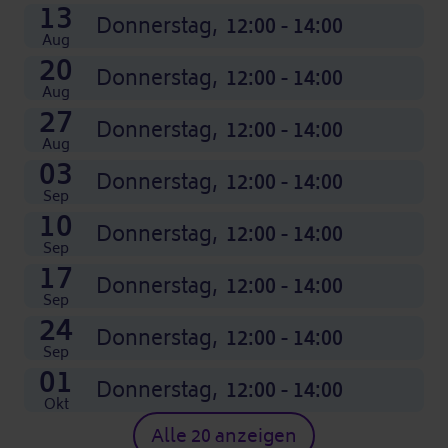
08
15
22
29
05
12
19
26
03
10
17
24
13
Nov
Nov
Nov
Nov
Dez
Dez
Dez
Dez
Okt
Okt
Okt
Okt
Donnerstag,
Donnerstag,
Donnerstag,
Donnerstag,
Donnerstag,
Donnerstag,
Donnerstag,
Donnerstag,
Donnerstag,
Donnerstag,
Donnerstag,
Donnerstag,
Donnerstag,
12:00 - 14:00
12:00 - 14:00
12:00 - 14:00
12:00 - 14:00
12:00 - 14:00
12:00 - 14:00
12:00 - 14:00
12:00 - 14:00
12:00 - 14:00
12:00 - 14:00
12:00 - 14:00
12:00 - 14:00
12:00 - 14:00
Aug
20
Donnerstag,
12:00 - 14:00
Aug
27
Donnerstag,
12:00 - 14:00
Aug
03
Donnerstag,
12:00 - 14:00
Sep
10
Donnerstag,
12:00 - 14:00
Sep
17
Donnerstag,
12:00 - 14:00
Sep
24
Donnerstag,
12:00 - 14:00
Sep
01
Donnerstag,
12:00 - 14:00
Okt
Alle 20 anzeigen