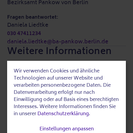
Bezirksamt Pankow von Berlin
Fragen beantwortet:
Daniela Liedtke
030 47411234
daniela.liedtke@ba-pankow.berlin.de
Weitere Informationen
Wir verwenden Cookies und ähnliche
Kosten:
Use
Technologien auf unserer Website und
Diese Veranstaltung ist kostenfrei.
of
verarbeiten personenbezogene Daten. Die
Datenverarbeitung erfolgt nur nach
personal
Zuletzt bearbeitet am 20.03.2026
Einwilligung oder auf Basis eines berechtigten
data
Interesses. Weitere Informationen finden Sie
in unserer
Datenschutzerklärung
.
and
Fundstück teilen
cookies
Einstellungen anpassen