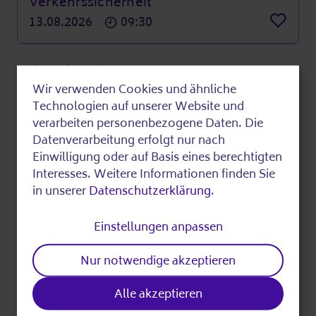
Verkehrssicherheit
13.08.2026
09:30
Merke
Zuletzt bearbeitet am 30.01.2026
Wir verwenden Cookies und ähnliche
Use
Technologien auf unserer Website und
of
verarbeiten personenbezogene Daten. Die
Fundstück teilen
Datenverarbeitung erfolgt nur nach
personal
Einwilligung oder auf Basis eines berechtigten
data
Interesses. Weitere Informationen finden Sie
in unserer
Datenschutzerklärung
.
and
cookies
Einstellungen anpassen
Drucken
Nur notwendige akzeptieren
Alle akzeptieren