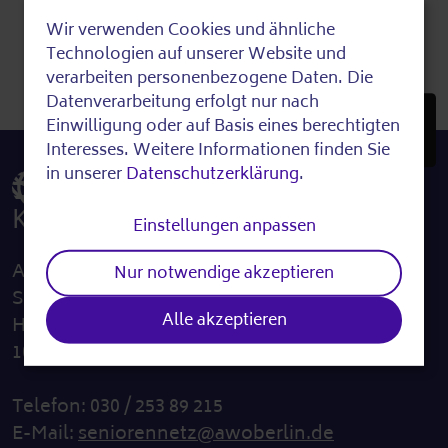
Kopie anlegen
Wir verwenden Cookies und ähnliche
Use
Technologien auf unserer Website und
of
verarbeiten personenbezogene Daten. Die
Datenverarbeitung erfolgt nur nach
personal
Einwilligung oder auf Basis eines berechtigten
NACH
data
Interesses. Weitere Informationen finden Sie
OBEN
in unserer
Datenschutzerklärung
.
and
Kontakt
cookies
Einstellungen anpassen
Arbeiterwohlfahrt Landesverband Berlin e. V.
Nur notwendige akzeptieren
Seniorennetz Berlin
Alle akzeptieren
Hallesches Ufer 30 A, Innenhof
10963 Berlin
Telefon: 030 / 253 89 215
E-Mail:
seniorennetz@awoberlin.de