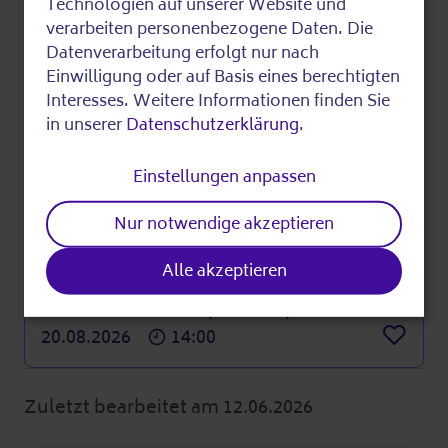
Use
Technologien auf unserer Website und
Veranstaltungen an
of
verarbeiten personenbezogene Daten. Die
Datenverarbeitung erfolgt nur nach
diesem Ort
personal
Einwilligung oder auf Basis eines berechtigten
data
Interesses. Weitere Informationen finden Sie
in unserer
Datenschutzerklärung
.
and
Digitales
cookies
Einstellungen anpassen
Digital Sprechstunde für Menschen 60+
12.08.2026
16:00
Nur notwendige akzeptieren
Merke
Digitales
Alle akzeptieren
Tablet- und Smartphone Sprechstunde
20.08.2026
14:00
Merke
Zuletzt bearbeitet am 12.06.2026