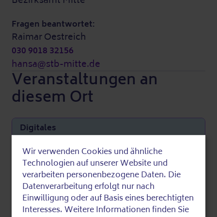
Fragen beantwortet:
Raimar Oestreich
030 9018 32156
hansa@stb-mitte.de
Veranstaltungen an
diesem Ort
Digitales
Sonay Digital Sprechstunde: Internet &
Wir verwenden Cookies und ähnliche
Use
Technologien auf unserer Website und
Technik von Jugendlichen erklärt
of
verarbeiten personenbezogene Daten. Die
12.08.2026
16:00
Datenverarbeitung erfolgt nur nach
Merke
personal
Einwilligung oder auf Basis eines berechtigten
Digitales
data
Interesses. Weitere Informationen finden Sie