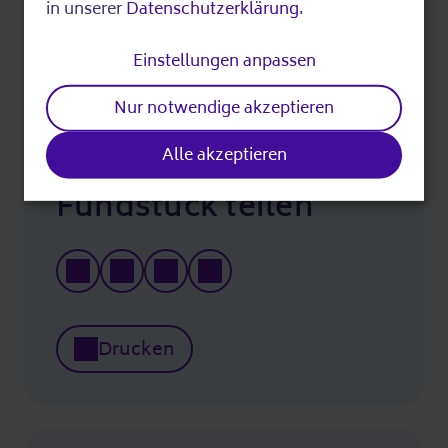
in unserer
Datenschutzerklärung
.
and
Fit am PC und im Internet
14.08.2026
17:00
cookies
Einstellungen anpassen
Merke
Nur notwendige akzeptieren
Zuletzt bearbeitet am 12.06.2026
Alle akzeptieren
Fundstück teilen
Drucken