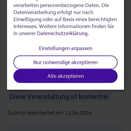
of
verarbeiten personenbezogene Daten. Die
11.08.2026
13:00
Datenverarbeitung erfolgt nur nach
Merke
personal
Einwilligung oder auf Basis eines berechtigten
Digitales
data
Interesses. Weitere Informationen finden Sie
in unserer
Datenschutzerklärung
.
and
Digital-Zebra in der
Bezirkszentralbibliothek Spandau
cookies
Einstellungen anpassen
11.08.2026
13:00
Merke
Nur notwendige akzeptieren
Weitere Informationen
Alle akzeptieren
Kosten:
Diese Veranstaltung ist kostenfrei.
Zuletzt bearbeitet am 12.06.2026