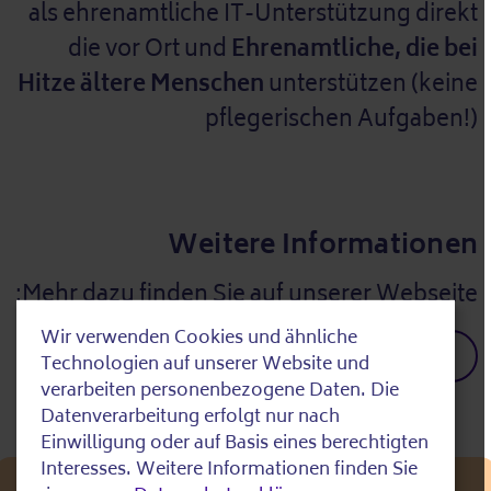
als ehrenamtliche IT-Unterstützung direkt
die vor Ort und
Ehrenamtliche, die bei
Hitze ältere Menschen
unterstützen (keine
pflegerischen Aufgaben!)
Weitere Informationen
Mehr dazu finden Sie auf unserer Webseite:
Wir verwenden Cookies und ähnliche
Use
Zur Webseite
Technologien auf unserer Website und
of
verarbeiten personenbezogene Daten. Die
Datenverarbeitung erfolgt nur nach
personal
Einwilligung oder auf Basis eines berechtigten
data
Interesses. Weitere Informationen finden Sie