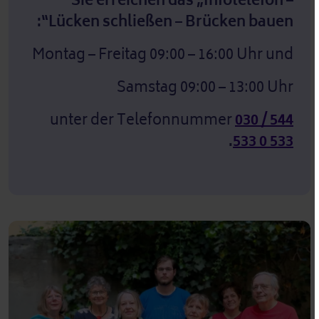
Sie erreichen das „Infotelefon –
Lücken schließen – Brücken bauen“:
Montag – Freitag 09:00 – 16:00 Uhr und
Samstag 09:00 – 13:00 Uhr
unter der Telefonnummer
030 / 544
.
533 0 533