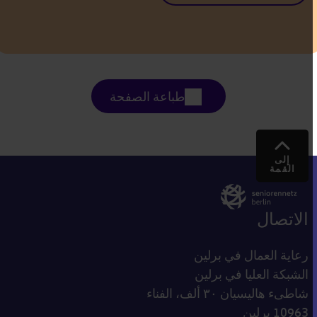
طباعة الصفحة
إلى
القمة
الاتصال
رعاية العمال في برلين
الشبكة العليا في برلين
شاطىء هاليسيان ٣٠ ألف، الفناء
10963 برلين