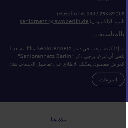
Telephone: 030 / 253 89 208
البريد الإلكتروني:
seniornetz @ awoberlin.de
بالمناسبة...
... إذا كنت ترغب في دعم Seniorennetz ماليًا، يسعدنا
تلقي أي تبرع. يرجى ذكر "Seniorennetz Berlin"
كغرض مقصود. يمكنك الاطلاع على تفاصيل الحساب هنا:
التبرعات
التذييل
نبذة عنا