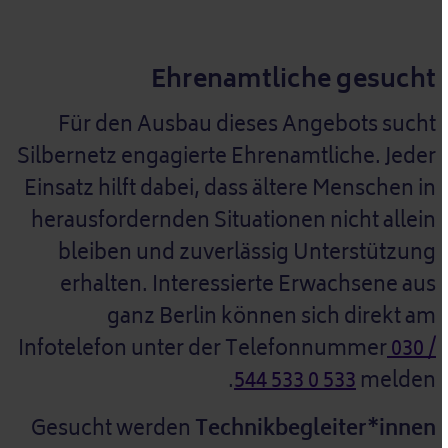
Ehrenamtliche gesucht
Für den Ausbau dieses Angebots sucht
Silbernetz engagierte Ehrenamtliche. Jeder
Einsatz hilft dabei, dass ältere Menschen in
herausfordernden Situationen nicht allein
bleiben und zuverlässig Unterstützung
erhalten. Interessierte Erwachsene aus
ganz Berlin können sich direkt am
Infotelefon unter der Telefonnummer
030 /
544 533 0 533
melden.
Gesucht werden
Technikbegleiter*innen