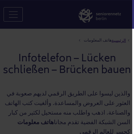
مسار التنقل
هاتف المعلومات
الرئيسية
Infotelefon – Lücken
schließen – Brücken bauen
والذين ليسوا على الطريق الرقمي لديهم صعوبة في
العثور على العروض والمساعدة. وألغيت كتب الهاتف
والصناعة. اذهب واطلب منه مستحيل لكثير من كبار
السن الشبكة الفضية تقدم مجانا
هاتف معلومات
كجسر للعالم الرقمي