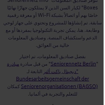
تتوفر صناديق المعلومات "Seniorennetz Info
Boxes" لكبار السن الذين لا يمتلكون جهازًا نهائيًا
خاصًا بهم أو اتصالاً بشبكة Wi-Fi أو معرفة رقمية
سابقة. تم إنشاؤها للمشروع وتحتوي على جهاز لوحي
وطابعة. هنا، يمكن تجربة التكنولوجيا بمفردها أو مع
الدعم واستكشاف المنصة. وصناديق المعلومات
خالية من العوائق.
بفضل صناديق المعلومات، تم اختيار
"
Seniorennetz Berlin
" من قبل مبادرة
مبادرة
"ديجيتال باكت ألتر
التابعة لـ
Bundesarbeitsgemeinschaft der
Seniorenorganisationen (BAGSO)
كمكان
للتعلم والتجربة في ألمانيا.