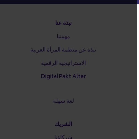
التذييل
نبذة عنا
مهمتنا
نبذة عن منظمة المرأة العربية
الاستراتيجية الرقمية
DigitalPakt Alter
لغة سهلة
الشريك
شركاؤنا