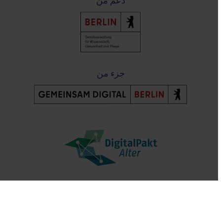
دعم من
جزء من