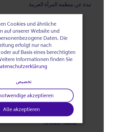
نبذة عن منظمة المرأة العربية
الاستراتيجية الرقمية
Wir verwenden Cookies und ähnliche
Use
DigitalPakt Alter
Technologien auf unserer Website und
of
verarbeiten personenbezogene Daten. Die
Datenverarbeitung erfolgt nur nach
personal
Einwilligung oder auf Basis eines berechtigten
لغة سهلة
data
Interesses. Weitere Informationen finden Sie
.
in unserer
Datenschutzerklärung
and
الشريك
cookies
تخصيص
شركاؤنا
Nur notwendige akzeptieren
الصحافة
Alle akzeptieren
منطقة الصحافة