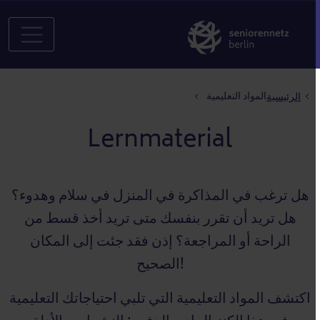
مسار التنقل
المواد التعليمية
الرئيسية
Lernmaterial
هل ترغب في المذاكرة في المنزل في سلام وهدوء؟
هل تريد أن تقرر بنفسك متى تريد أخذ قسط من
الراحة أو المراجعة؟ إذن فقد جئت إلى المكان
الصحيح!
اكتشف المواد التعليمية التي تلبي احتياجاتك التعليمية