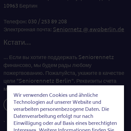
10963 Берлин
Телефон: 030 / 253 89 208
Электронная почта:
Seniornetz @ awoberlin.de
Кстати...
... Если вы хотите поддержать Seniorennetz
финансово, мы будем рады любому
пожертвованию. Пожалуйста, укажите в качестве
цели "Seniorennetz Berlin". Реквизиты счета
можно найти здесь:
Wir verwenden Cookies und ähnliche
Use
Technologien auf unserer Website und
Пожертвования
of
verarbeiten personenbezogene Daten. Die
Datenverarbeitung erfolgt nur nach
personal
.
Einwilligung oder auf Basis eines berechtigten
Interesses. Weitere Informationen finden Sie