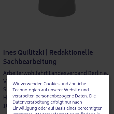
Ines Quilitzki | Redaktionelle
Sachbearbeitung
Arbeiterwohlfahrt Landesverband Berlin e.
V.
Wir verwenden Cookies und ähnliche
Use
Seniorennetz Berlin
Technologien auf unserer Website und
of
verarbeiten personenbezogene Daten. Die
Hallesches Ufer 30 A, Innenhof
Datenverarbeitung erfolgt nur nach
personal
10963 Berlin
Einwilligung oder auf Basis eines berechtigten